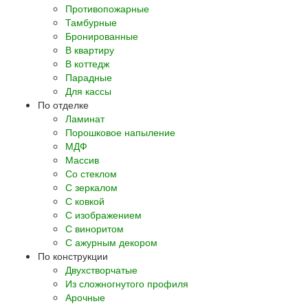
Противопожарные
Тамбурные
Бронированные
В квартиру
В коттедж
Парадные
Для кассы
По отделке
Ламинат
Порошковое напыление
МДФ
Массив
Со стеклом
С зеркалом
С ковкой
С изображением
С виноритом
С ажурным декором
По конструкции
Двухстворчатые
Из сложногнутого профиля
Арочные