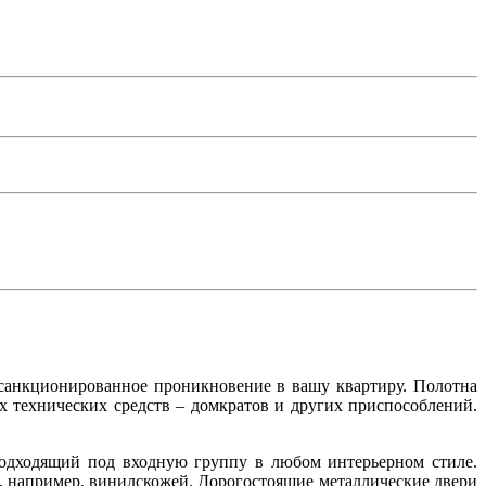
есанкционированное проникновение в вашу квартиру. Полотна
ых технических средств – домкратов и других приспособлений.
подходящий под входную группу в любом интерьерном стиле.
 например, винилскожей. Дорогостоящие металлические двери