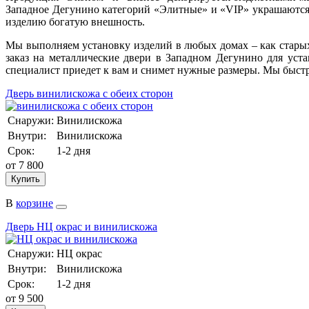
Западное Дегунино категорий «Элитные» и «VIP» украшаются
изделию богатую внешность.
Мы выполняем установку изделий в любых домах – как старых
заказ на металлические двери в Западном Дегунино для ус
специалист приедет к вам и снимет нужные размеры. Мы быстр
Дверь винилискожа с обеих сторон
Снаружи:
Винилискожа
Внутри:
Винилискожа
Срок:
1-2 дня
от
7 800
Купить
В
корзине
Дверь НЦ окрас и винилискожа
Снаружи:
НЦ окрас
Внутри:
Винилискожа
Срок:
1-2 дня
от
9 500