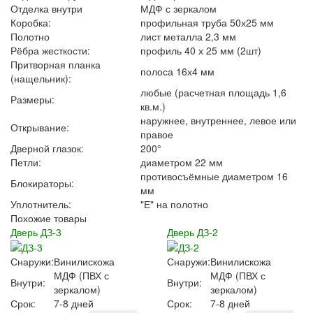
Отделка внутри
МДФ с зеркалом
Коробка:
профильная труба 50х25 мм
Полотно
лист металла 2,3 мм
Рёбра жесткости:
профиль 40 х 25 мм (2шт)
Притворная планка
полоса 16х4 мм
(нащельник):
любые (расчетная площадь 1,6
Размеры:
кв.м.)
наружнее, внутреннее, левое или
Открывание:
правое
Дверной глазок:
200°
Петли:
диаметром 22 мм
противосъёмные диаметром 16
Блокираторы:
мм
Уплотнитель:
"Е" на полотно
Похожие товары
Дверь ДЗ-3
Дверь ДЗ-2
Снаружи:
Винилискожа
Снаружи:
Винилискожа
МДФ (ПВХ с
МДФ (ПВХ с
Внутри:
Внутри:
зеркалом)
зеркалом)
Срок:
7-8 дней
Срок:
7-8 дней