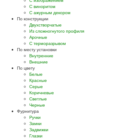
С виноритом
С ажурным декором
По конструкции
Двухстворчатые
Из сложногнутого профиля
Арочные
С терморазрывом
По месту установки
Внутренние
Внешние
По цвету
Белые
Красные
Серые
Коричневые
Светлые
Черные
Фурнитура
Ручки
Замки
Задвижки
Глазки