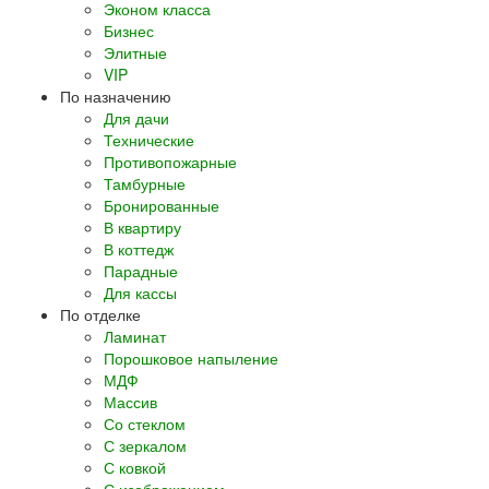
Эконом класса
Бизнес
Элитные
VIP
По назначению
Для дачи
Технические
Противопожарные
Тамбурные
Бронированные
В квартиру
В коттедж
Парадные
Для кассы
По отделке
Ламинат
Порошковое напыление
МДФ
Массив
Со стеклом
С зеркалом
С ковкой
С изображением