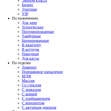
Эконом класса
Бизнес
Элитные
VIP
По назначению
Для дачи
Технические
Противопожарные
Тамбурные
Бронированные
В квартиру
В коттедж
Парадные
Для кассы
По отделке
Ламинат
Порошковое напыление
МДФ
Массив
Со стеклом
С зеркалом
С ковкой
С изображением
С виноритом
С ажурным декором